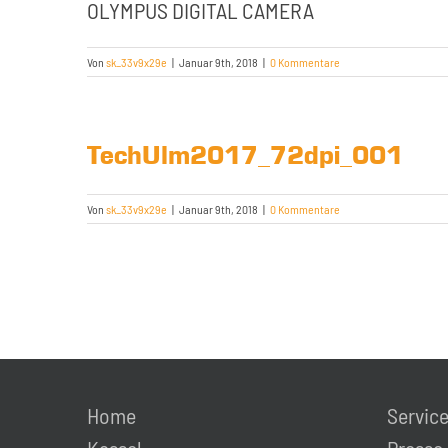
OLYMPUS DIGITAL CAMERA
Von
sk_33v9x29e
|
Januar 9th, 2018
|
0 Kommentare
TechUlm2017_72dpi_001
Von
sk_33v9x29e
|
Januar 9th, 2018
|
0 Kommentare
Home
Servic