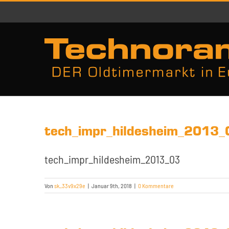
Zum
Inhalt
springen
tech_impr_hildesheim_2013_
tech_impr_hildesheim_2013_03
Von
sk_33v9x29e
|
Januar 9th, 2018
|
0 Kommentare